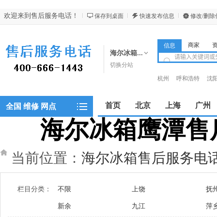
欢迎来到售后服务电话！
保存到桌面
快速发布信息
修改/删除
商家
信息
海尔冰箱...
切换分站
杭州
呼和浩特
沈
昆明
西安
西宁
首页
北京
上海
广州
全国 维修 网点
海尔冰箱鹰潭售后服
郑州
当前位置：
海尔冰箱售后服务电
栏目分类：
不限
上饶
抚
新余
九江
萍